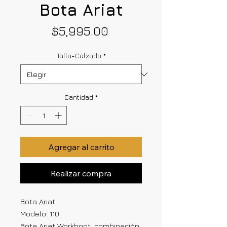
Bota Ariat
Precio
$5,995.00
Talla-Calzado
*
Cantidad
*
Agregar al carrito
Realizar compra
Bota Ariat
Modelo: 110
Bota Ariat Workboot, combinación