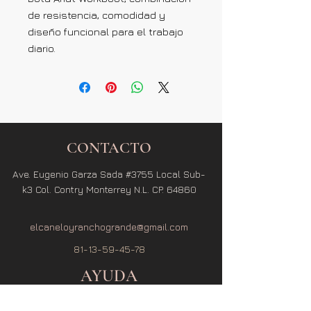
de resistencia, comodidad y
diseño funcional para el trabajo
diario.
CONTACTO
Ave. Eugenio Garza Sada #3755 Local Sub-
k3 Col. Contry Monterrey N.L. CP. 64860
elcaneloyranchogrande@gmail.com
81-13-59-45-78
AYUDA
Términos y Condiciones