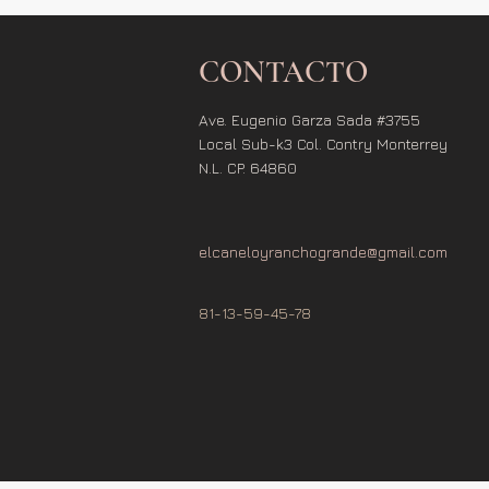
CONTACTO
Ave. Eugenio Garza Sada #3755
Local Sub-k3 Col. Contry Monterrey
N.L. CP. 64860
elcaneloyranchogrande@gmail.com
81-13-59-45-78