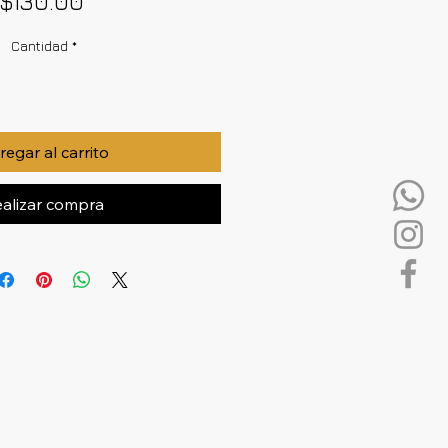
$130.00
Cantidad
*
egar al carrito
alizar compra