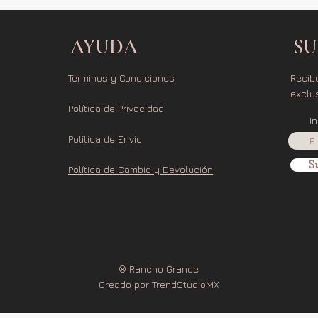
AYUDA
SU
Términos y Condiciones
Recib
exclu
Política de Privacidad
I
Política de Envío
Su
Política de Cambio y Devolución
® Rancho Grande
Creado por TrendStudioMX