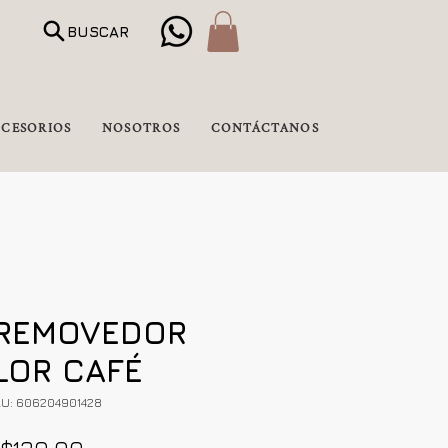
BUSCAR
CESORIOS
NOSOTROS
CONTÁCTANOS
 REMOVEDOR
LOR CAFÉ
U: 606204901428
Precio